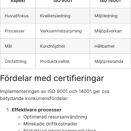
Aspekt
ISO 9001
ISO 14001
Huvudfokus
Kvalitetsledning
Miljöledning
Processer
Verksamhetsstyrning
Miljöpåverkan
Mål
Kundnöjdhet
Hållbarhet
Omfattning
Produktkvalitet
Miljöprestanda
Fördelar med certifieringar
Implementeringen av ISO 9001 och 14001 ger oss
betydande konkurrensfördelar:
Effektivare processer
Optimerad resursanvändning
Minskade driftkostnader
Förbättrad intern kommunikation