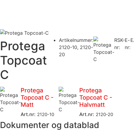
Artikelnummer:
RSK-
E-
E
Protega
2120-10
,
2120-
nr:
nr:
20
Topcoat
C
Protega
Protega
Topcoat C -
Topcoat C -
Matt
Halvmatt
Art.nr:
Art.nr:
2120-10
2120-20
Dokumenter og datablad