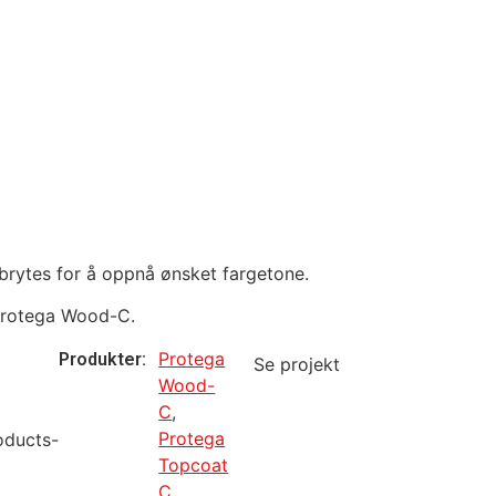
brytes for å oppnå ønsket fargetone.
Protega Wood-C.
Protega
Produkter:
Se projekt
Wood-
C
,
Protega
oducts-
Topcoat
C