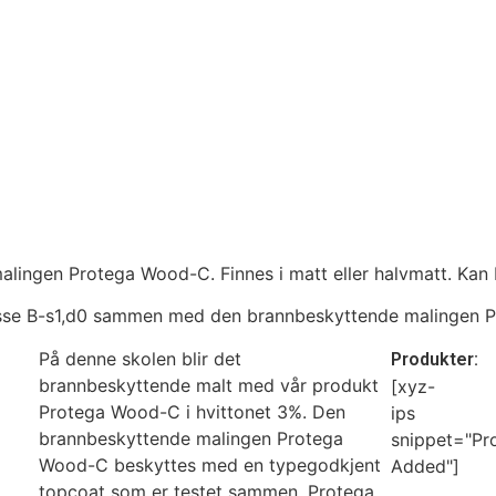
lingen Protega Wood-C. Finnes i matt eller halvmatt. Kan 
lasse B-s1,d0 sammen med den brannbeskyttende malingen 
På denne skolen blir det
Produkter:
brannbeskyttende malt med vår produkt
[xyz-
Protega Wood-C i hvittonet 3%. Den
ips
brannbeskyttende malingen Protega
snippet="Pr
Wood-C beskyttes med en typegodkjent
Added"]
topcoat som er testet sammen, Protega