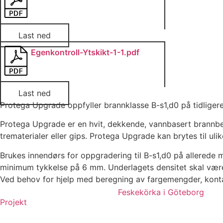
Last ned
Egenkontroll-Ytskikt-1-1.pdf
Last ned
Protega Upgrade oppfyller brannklasse B-s1,d0 på tidligere
Protega Upgrade er en hvit, dekkende, vannbasert brannbes
trematerialer eller gips. Protega Upgrade kan brytes til ulik
Brukes innendørs for oppgradering til B-s1,d0 på allered
minimum tykkelse på 6 mm. Underlagets densitet skal vær
Ved behov for hjelp med beregning av fargemengder, konta
Feskekörka i Göteborg
Projekt