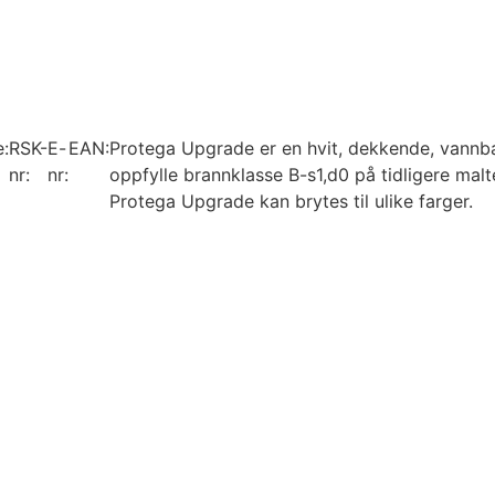
e:
RSK-
E-
EAN:
Protega Upgrade er en hvit, dekkende, vannb
nr:
nr:
oppfylle brannklasse B-s1,d0 på tidligere malt
Protega Upgrade kan brytes til ulike farger.