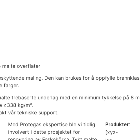
 malte overflater
kyttende maling. Den kan brukes for å oppfylle brannklass
e farger.
e malte trebaserte underlag med en minimum tykkelse på 8 
e ≥338 kg/m³.
kt vår tekniske support.
Med Protegas ekspertise ble vi tidlig
Produkter:
involvert i dette prosjektet for
[xyz-
renovering av Feskekörka. Tykt malte
ips