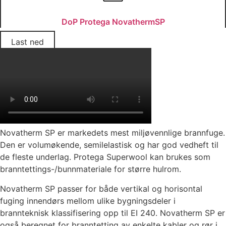
DoP Protega NovathermSP
Last ned
Novatherm SP er markedets mest miljøvennlige brannfuge.
Den er volumøkende, semilelastisk og har god vedheft til
de fleste underlag. Protega Superwool kan brukes som
branntettings-/bunnmateriale for større hulrom.
Novatherm SP passer for både vertikal og horisontal
fuging innendørs mellom ulike bygningsdeler i
brannteknisk klassifisering opp til EI 240. Novatherm SP er
også beregnet for branntetting av enkelte kabler og rør i