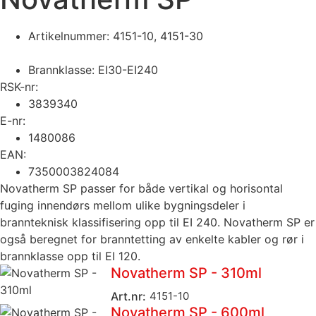
Artikelnummer:
4151-10
,
4151-30
Brannklasse:
EI30-EI240
RSK-nr:
3839340
E-nr:
1480086
EAN:
7350003824084
Novatherm SP passer for både vertikal og horisontal
fuging innendørs mellom ulike bygningsdeler i
brannteknisk klassifisering opp til EI 240. Novatherm SP er
også beregnet for branntetting av enkelte kabler og rør i
brannklasse opp til EI 120.
Novatherm SP - 310ml
Art.nr:
4151-10
Novatherm SP - 600ml