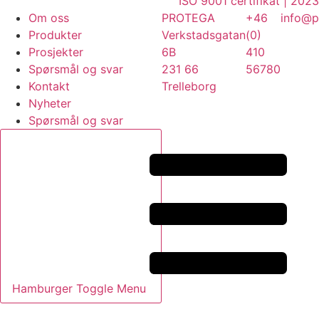
ISO 9001 certifikat | 202
Om oss
PROTEGA
+46
info@p
Produkter
Verkstadsgatan
(0)
Prosjekter
6B
410
Spørsmål og svar
231 66
56780
Kontakt
Trelleborg
Nyheter
Spørsmål og svar
Hamburger Toggle Menu