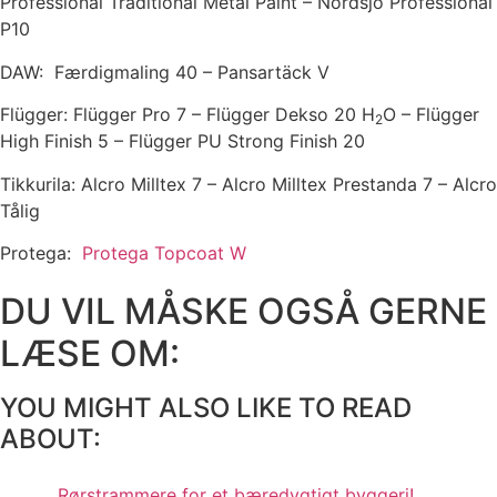
Professional Traditional Metal Paint – Nordsjö Professional
P10
DAW: Færdigmaling 40 – Pansartäck V
Flügger: Flügger Pro 7 – Flügger Dekso 20 H
O – Flügger
2
High Finish 5 – Flügger PU Strong Finish 20
Tikkurila: Alcro Milltex 7 – Alcro Milltex Prestanda 7 – Alcro
Tålig
Protega:
Protega Topcoat W
DU VIL MÅSKE OGSÅ GERNE
LÆSE OM:
YOU MIGHT ALSO LIKE TO READ
ABOUT:
Rørstrammere for et bæredygtigt byggeri!