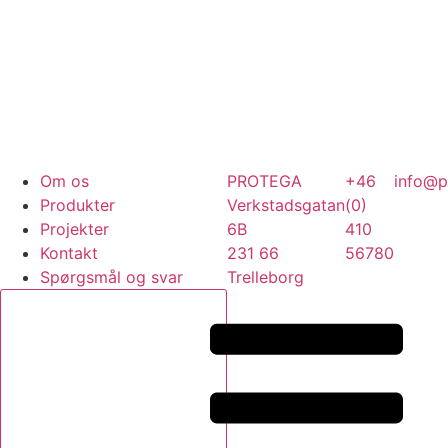
Om os
PROTEGA
+46
info@p
Produkter
Verkstadsgatan
(0)
Projekter
6B
410
Kontakt
231 66
56780
Spørgsmål og svar
Trelleborg