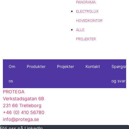
PANORAMA
ELECTROLUX
HOVEDKONTOR
ALLE
PROJEKTER
Om
Produkter
Projekter
Kontakt
Spørgsm
os
og svar
PROTEGA
Verkstadsgatan 6B
231 66 Trelleborg
+46 (0) 410 56780
info@protega.se