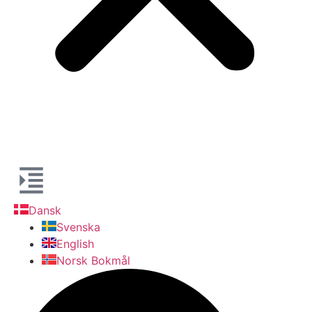
Dansk
Svenska
English
Norsk Bokmål