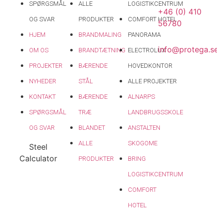
SPØRGSMÅL
ALLE
LOGISTIKCENTRUM
+46 (0) 410
OG SVAR
PRODUKTER
COMFORT HOTEL
56780
HJEM
BRANDMALING
PANORAMA
info@protega.s
OM OS
BRANDTÆTNING
ELECTROLUX
PROJEKTER
BÆRENDE
HOVEDKONTOR
NYHEDER
STÅL
ALLE PROJEKTER
KONTAKT
BÆRENDE
ALNARPS
SPØRGSMÅL
TRÆ
LANDBRUGSSKOLE
OG SVAR
BLANDET
ANSTALTEN
ALLE
SKOGOME
Steel
Calculator
PRODUKTER
BRING
LOGISTIKCENTRUM
COMFORT
HOTEL