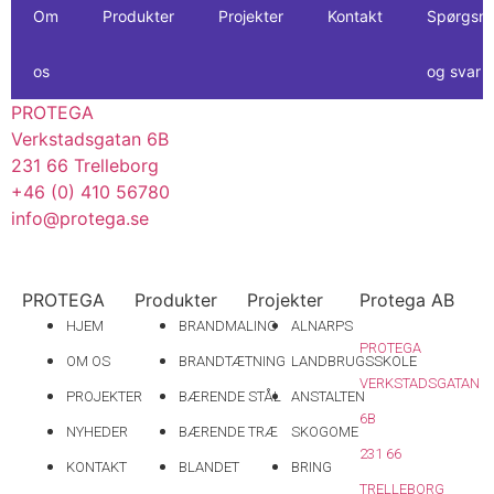
Om
Produkter
Projekter
Kontakt
Spørgsm
os
og svar
PROTEGA
Verkstadsgatan 6B
231 66 Trelleborg
+46 (0) 410 56780
info@protega.se
PROTEGA
Produkter
Projekter
Protega AB
HJEM
BRANDMALING
ALNARPS
PROTEGA
OM OS
BRANDTÆTNING
LANDBRUGSSKOLE
VERKSTADSGATAN
PROJEKTER
BÆRENDE STÅL
ANSTALTEN
6B
NYHEDER
BÆRENDE TRÆ
SKOGOME
231 66
KONTAKT
BLANDET
BRING
TRELLEBORG