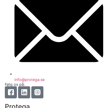
info@protega.se
Følg os på:
Protega