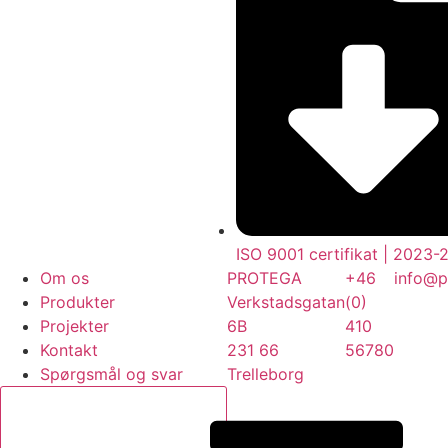
ISO 9001 certifikat | 2023-
Om os
PROTEGA
+46
info@p
Produkter
Verkstadsgatan
(0)
Projekter
6B
410
Kontakt
231 66
56780
Spørgsmål og svar
Trelleborg