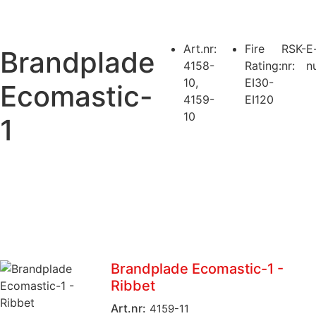
Art.nr:
Fire
RSK-
E
Brandplade
4158-
Rating:
nr:
n
10
,
EI30-
Ecomastic-
4159-
EI120
10
1
Brandplade Ecomastic-1 -
Ribbet
Art.nr:
4159-11