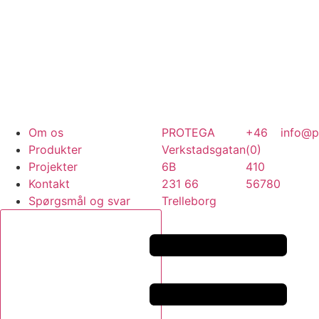
Om os
PROTEGA
+46
info@p
Produkter
Verkstadsgatan
(0)
Projekter
6B
410
Kontakt
231 66
56780
Spørgsmål og svar
Trelleborg