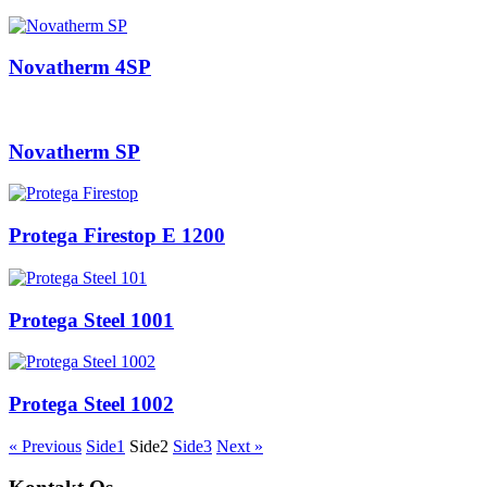
Novatherm 4SP
Novatherm SP
Protega Firestop E 1200
Protega Steel 1001
Protega Steel 1002
« Previous
Side
1
Side
2
Side
3
Next »