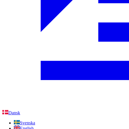
Dansk
Svenska
English