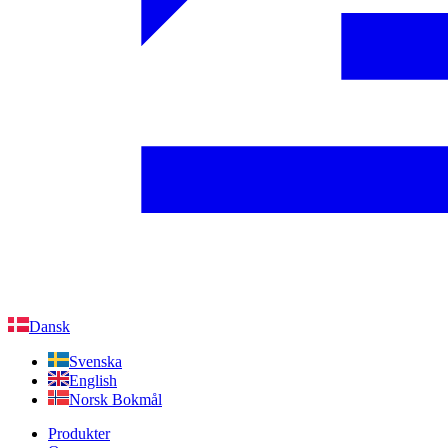
Dansk
Svenska
English
Norsk Bokmål
Produkter