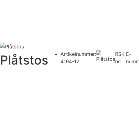
Artikelnummer:
RSK-
E-
Plåtstos
4194-12
nr:
numm