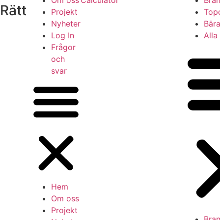
Rätt
Projekt
Top
Nyheter
Bära
Log In
Alla
Frågor
och
svar
Hem
Om oss
Projekt
Bra