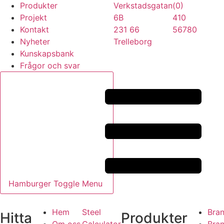
Produkter
Verkstadsgatan
(0)
Projekt
6B
410
Kontakt
231 66
56780
Nyheter
Trelleborg
Kunskapsbank
Frågor och svar
Hamburger Toggle Menu
Hem
Steel
Bra
Hitta
Produkter
Om oss
Calculator
Bran